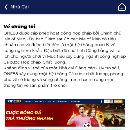
Giới
Nhà Cái
Thiệu
Nhà
Cái
Về chúng tôi
ONE88
ONE88 được cấp phép hoạt động hợp pháp bởi Chính phủ
Isle of Man - Ủy ban Giám sát Cờ bạc Isle of Man có tiêu
chuẩn cao và được biết đến là một hệ thống quản lý vô
cùng nghiêm khắc. Đặc biệt đề cao tính Công bằng và Lợi
ích cho người chơi vì Mục tiêu xây dựng ngành công nghiệp
Cá cược Hợp pháp, Chất lượng.
Khẳng định vị thế của một Nhà cái Đẳng cấp - Uy tín số 1,
ONE88 xây dựng một hệ thống Cá cược chất lượng, phong
phú về số lượng và sòng phẳng, minh bạch trong mọi
thông tin về sản phẩm trò chơi.