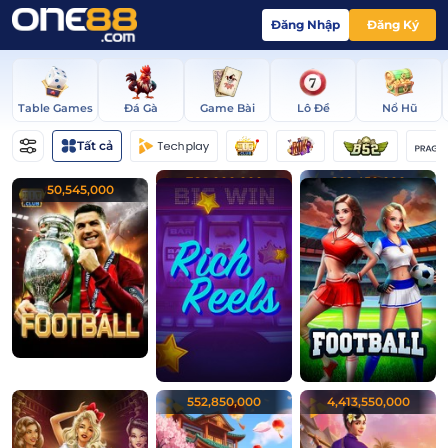
Slots
Đăng Nhập
Đăng Ký
ONE88
-
Tập
Hợp
Table Games
Đá Gà
Game Bài
Lô Đề
Nổ Hũ
Các
Tất cả
Game
Ất tỵ Phú Quý
Slots
2,100,160,000
766,000,000
602,450,000
2,100,160,000
50,545,000
Hàng
Đầu
552,850,000
4,413,550,000