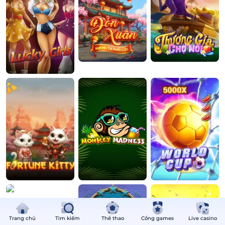
Trang chủ
Tìm kiếm
Thể thao
Cổng games
Live casino