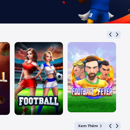
000
74,249,000
2,167,260,000
4,2
Xem Thêm