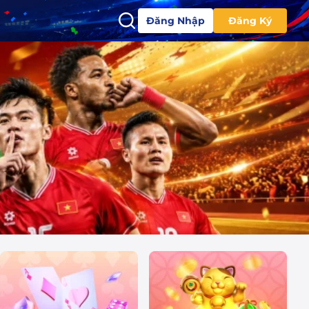
Đăng Nhập
Đăng Ký