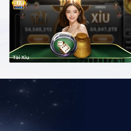
Tài Xỉu