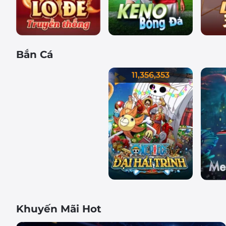
Bắn Cá
Bắn cá tỷ phú
55,557,681
11,356,353
55,557,681
Khuyến Mãi Hot