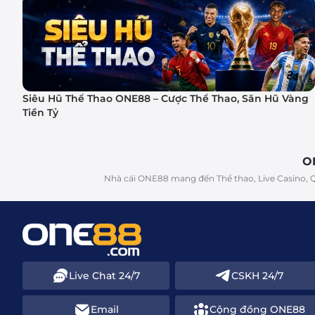
Siêu Hũ Thể Thao ONE88 – Cược Thể Thao, Săn Hũ Vàng
Tiền Tỷ
ON
Nhà cái ONE88 mang đến Thể thao, Live Casino, Qu
Live Chat 24/7
CSKH 24/7
Email
Cộng đồng ONE88