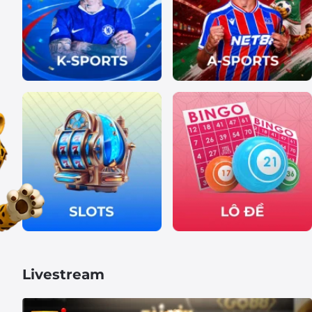
Livestream