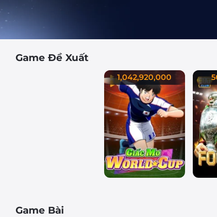
Tổng hũ sắp nổ
Game Đề Xuất
Siêu Sao World Cup
932,230,576,495
VND
1,160,490,000
1,042,920,000
5
1,160,490,000
Xem Tất Cả
Game Bài
Caribbean Stud Poker